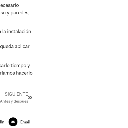
necesario
iso y paredes,
 la instalación
queda aplicar
carle tiempo y
dríamos hacerlo
SIGUIENTE
 Antes y después
dIn
Email