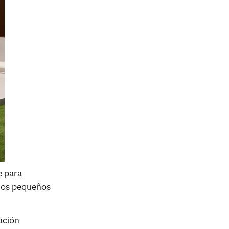
e para
a los pequeños
ación