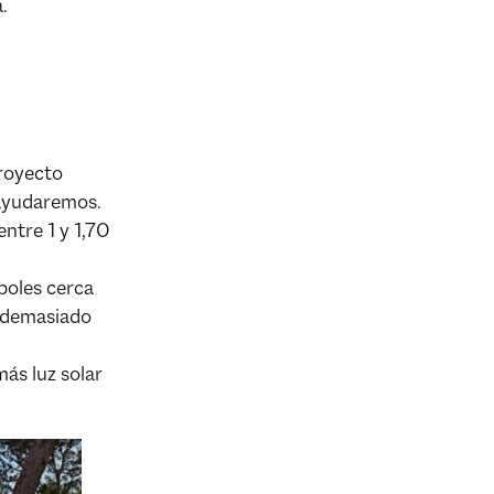
.
proyecto
 ayudaremos.
 entre 1 y 1,70
rboles cerca
r demasiado
más luz solar