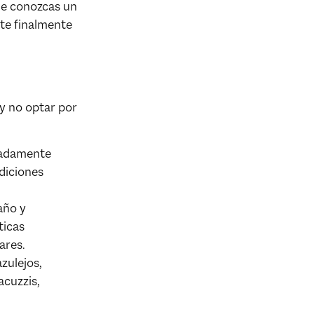
e conozcas un
rte finalmente
 y no optar por
emadamente
diciones
año y
ticas
ares.
zulejos,
acuzzis,