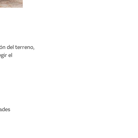
n del terreno,
gir el
dades